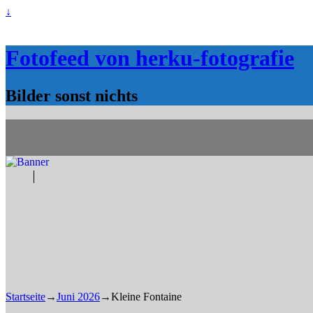
↓
Fotofeed von herku-fotografie
Bilder sonst nichts
Startseite
→
Juni 2026
→
Kleine Fontaine