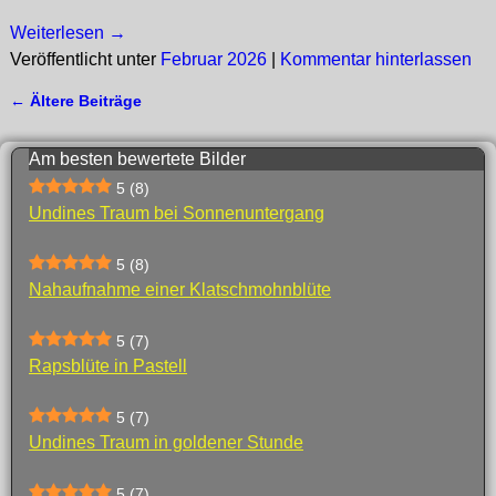
Weiterlesen →
Veröffentlicht unter
Februar 2026
|
Kommentar hinterlassen
←
Ältere Beiträge
Artikelnavigation
Am besten bewertete Bilder
5
(8)
Undines Traum bei Sonnenuntergang
5
(8)
Nahaufnahme einer Klatschmohnblüte
5
(7)
Rapsblüte in Pastell
5
(7)
Undines Traum in goldener Stunde
5
(7)