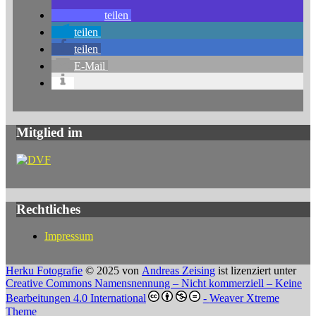
teilen
teilen
teilen
E-Mail
Mitglied im
Rechtliches
Impressum
Herku Fotografie
© 2025 von
Andreas Zeising
ist lizenziert unter
Creative Commons Namensnennung – Nicht kommerziell – Keine
Bearbeitungen 4.0 International
-
Weaver Xtreme
Theme