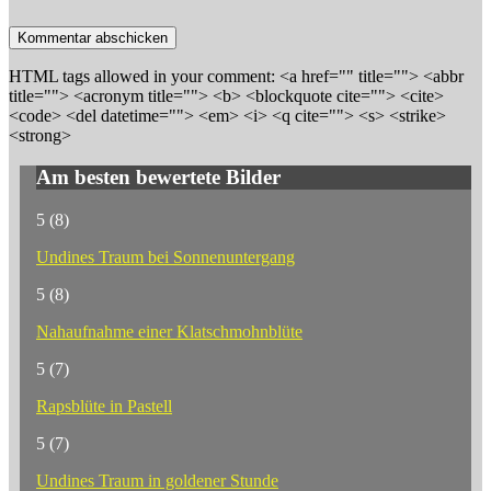
HTML tags allowed in your comment: <a href="" title=""> <abbr
title=""> <acronym title=""> <b> <blockquote cite=""> <cite>
<code> <del datetime=""> <em> <i> <q cite=""> <s> <strike>
<strong>
Am besten bewertete Bilder
5
(8)
Undines Traum bei Sonnenuntergang
5
(8)
Nahaufnahme einer Klatschmohnblüte
5
(7)
Rapsblüte in Pastell
5
(7)
Undines Traum in goldener Stunde