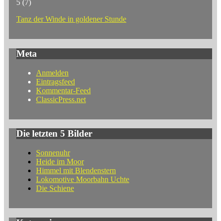
5
(7)
Tanz der Winde in goldener Stunde
Meta
Anmelden
Eintragsfeed
Kommentar-Feed
ClassicPress.net
Die letzten 5 Bilder
Sonnenuhr
Heide im Moor
Himmel mit Blendenstern
Lokomotive Moorbahn Uchte
Die Schiene