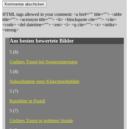
HTML tags allowed in your comment: <a href="" title=""> <abbr
title=""> <acronym title=""> <b> <blockquote cite=""> <cite>
<code> <del datetime=""> <em> <i> <q cite=""> <s> <strike>
<strong>
Am besten bewertete Bilder
5
(8)
Undines Traum bei Sonnenuntergang
5
(8)
Nahaufnahme einer Klatschmohnblüte
5
(7)
Rapsblüte in Pastell
5
(7)
Undines Traum in goldener Stunde