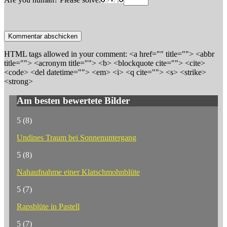
HTML tags allowed in your comment: <a href="" title=""> <abbr
title=""> <acronym title=""> <b> <blockquote cite=""> <cite>
<code> <del datetime=""> <em> <i> <q cite=""> <s> <strike>
<strong>
Am besten bewertete Bilder
5
(8)
Undines Traum bei Sonnenuntergang
5
(8)
Nahaufnahme einer Klatschmohnblüte
5
(7)
Rapsblüte in Pastell
5
(7)