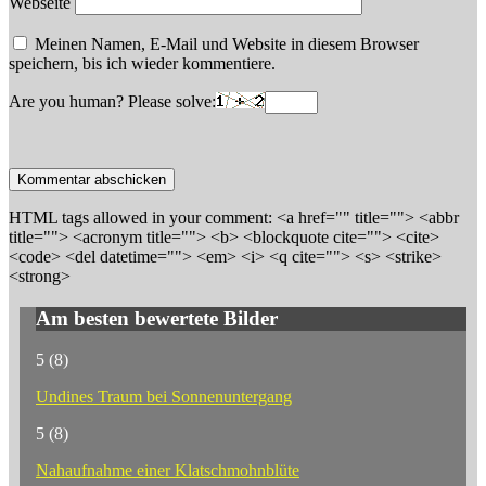
Webseite
Meinen Namen, E-Mail und Website in diesem Browser
speichern, bis ich wieder kommentiere.
Are you human? Please solve:
HTML tags allowed in your comment: <a href="" title=""> <abbr
title=""> <acronym title=""> <b> <blockquote cite=""> <cite>
<code> <del datetime=""> <em> <i> <q cite=""> <s> <strike>
<strong>
Am besten bewertete Bilder
5
(8)
Undines Traum bei Sonnenuntergang
5
(8)
Nahaufnahme einer Klatschmohnblüte