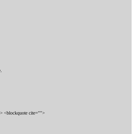
.
b> <blockquote cite="">