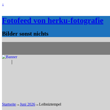
↓
Fotofeed von herku-fotografie
Bilder sonst nichts
Startseite
→
Juni 2026
→
Leibniztempel