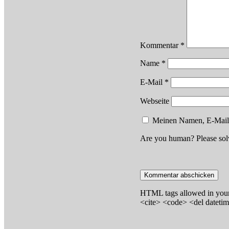
Kommentar
*
Name
*
E-Mail
*
Webseite
Meinen Namen, E-Mail u
Are you human? Please sol
HTML tags allowed in your
<cite> <code> <del dateti