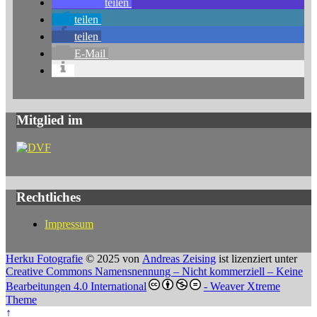
teilen
teilen
teilen
E-Mail
Mitglied im
Rechtliches
Impressum
Herku Fotografie
© 2025 von
Andreas Zeising
ist lizenziert unter
Creative Commons Namensnennung – Nicht kommerziell – Keine
Bearbeitungen 4.0 International
-
Weaver Xtreme
Theme
↑