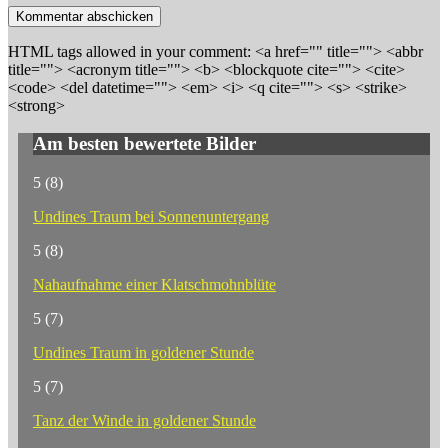
HTML tags allowed in your comment: <a href="" title=""> <abbr
title=""> <acronym title=""> <b> <blockquote cite=""> <cite>
<code> <del datetime=""> <em> <i> <q cite=""> <s> <strike>
<strong>
Am besten bewertete Bilder
5
(8)
Undines Traum bei Sonnenuntergang
5
(8)
Nahaufnahme einer Klatschmohnblüte
5
(7)
Undines Traum in goldener Stunde
5
(7)
Tanz der Winde in goldener Stunde