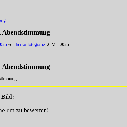
gang
→
in Abendstimmung
2026
von
herku-fotografie
12. Mai 2026
in Abendstimmung
 Bild?
rne um zu bewerten!