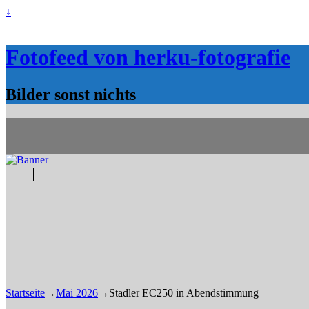
↓
Fotofeed von herku-fotografie
Bilder sonst nichts
Startseite
→
Mai 2026
→
Stadler EC250 in Abendstimmung