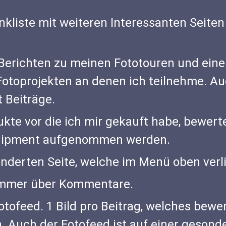
inkliste mit weiteren Interessanten Seite
 Berichten zu meinen Fototouren und eine
Fotoprojekten an denen ich teilnehme. Au
t Beiträge.
kte vor die ich mir gekauft habe, bewert
Equipment aufgenommen werden.
onderten Seite, welche im Menü oben verli
 immer über Kommentare.
otofeed. 1 Bild pro Beitrag, welches bewe
 Auch der Fotofeed ist auf einer gesond